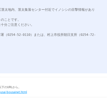
日地区茎太地内、茎太集落センター付近でイノシシの目撃情報があり
のことです。

十分ご注意ください。

0254-52-0110）または、村上市役所朝日支所（0254-72-
下のURLから。
ousai-bousainet.html