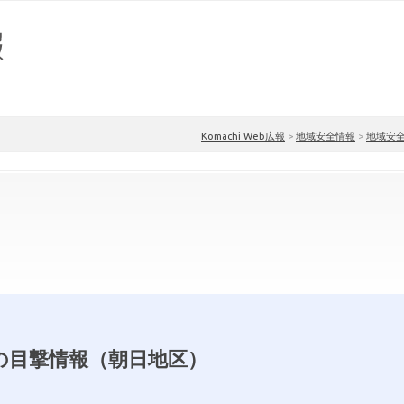
Komachi Web広報
>
地域安全情報
>
地域安
の目撃情報（朝日地区）