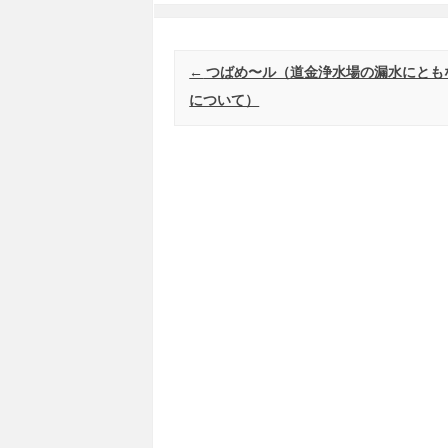
Post navigation
←
つばめ〜ル（道金浄水場の漏水にともな
について）