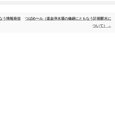
う情​報発信
つばめ〜ル（道金浄水場の修繕にともなう計画断水に
ついて）
→