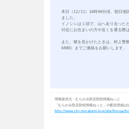
本日（12/11）16時40分頃、朝
ました。

イノシシは１頭で、山へ走り去ったと
付近にお住まいの方や近くを通る際は
また、猪を見かけたときは、村上警察署（
6880）までご連絡をお願いします。

情報提供元：むらかみ防災防犯情報ねっと
「むらかみ防災防犯情報ねっと」の配信登録は以
http://www.city.murakami.lg.jp/site/bousai/b