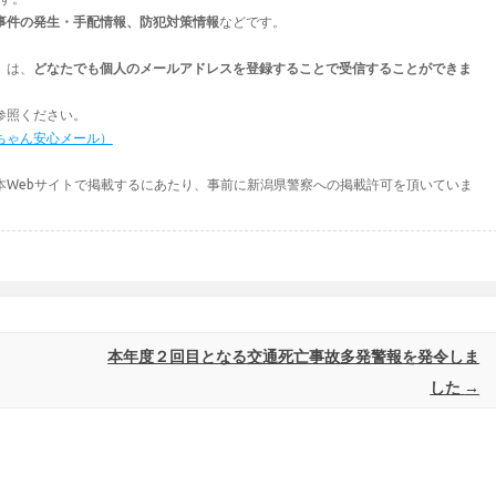
事件の発生・手配情報、防犯対策情報
などです。
」は、
どなたでも個人のメールアドレスを登録することで受信することができま
参照ください。
ちゃん安心メール）
本Webサイトで掲載するにあたり、事前に新潟県警察への掲載許可を頂いていま
本年度２回目となる交通死亡事故多発警報を発令しま
した
→