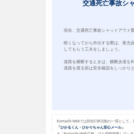
交通死亡事故シ
現在、交通死亡事故シャットアウト緊
暗くなってから外出する際は、夜光
してもらう工夫をしましょう。

道路を横断するときは、横断歩道を利
道路を渡る前は安全確認をしっかりと
Komachi Webでは防犯CSR活動の一環
「ひかるくん・ひかりちゃん安心メール」
を「Komachi Web広報」でも同時掲載してい