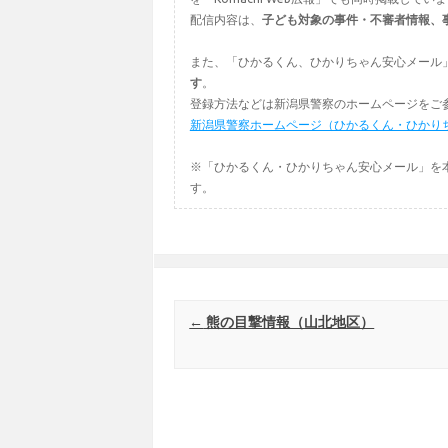
配信内容は、
子ども対象の事件・不審者情報、
また、「ひかるくん、ひかりちゃん安心メール
す
。
登録方法などは新潟県警察のホームページをご
新潟県警察ホームページ（ひかるくん・ひかり
※「ひかるくん・ひかりちゃん安心メール」を
す。
Post navigation
←
熊の目撃情報（山北地区）