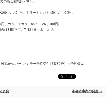
弾力のある髪&肌へ導く。
mL1,404円、トリートメント150mL 1,404円。
40円、カット＋カラーorパーマ6，480円に。
場合は利用不可。7月31日（木）まで。
19時30分､パーマ･カラー最終受付18時30分）※予約優先
の多発
不審者事案の発生
→