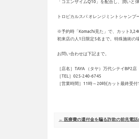
「コエンザイムQ10」を配合し、潤いと
トロピカルスパ オレンジミントシャンプー200
※予約時「Komachi見た」で、カット3,2
初来店の人1日限定5名まで。特殊施術の
お問い合わせは下記まで。
［店名］TAYA （タヤ）万代シテイBP2店
［TEL］025-240-6745
［営業時間］11時～20時(カット最終受付
Post navigation
←
医療費の還付金を騙る詐欺の前兆電話