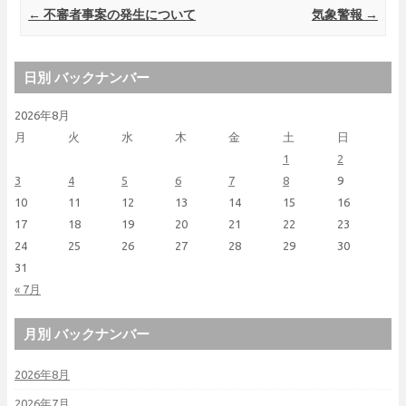
Post navigation
←
不審者事案の発生について
気象警報
→
日別 バックナンバー
2026年8月
月
火
水
木
金
土
日
1
2
3
4
5
6
7
8
9
10
11
12
13
14
15
16
17
18
19
20
21
22
23
24
25
26
27
28
29
30
31
« 7月
月別 バックナンバー
2026年8月
2026年7月