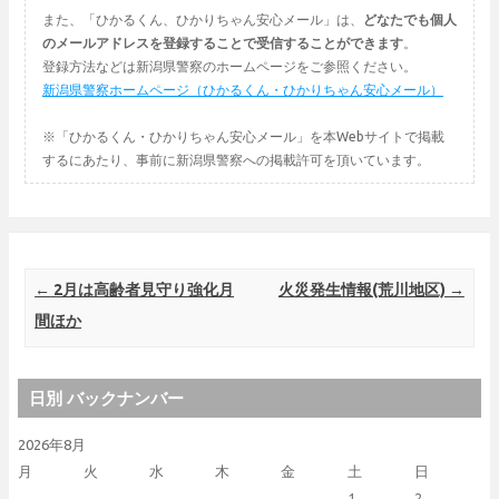
また、「ひかるくん、ひかりちゃん安心メール」は、
どなたでも個人
のメールアドレスを登録することで受信することができます
。
登録方法などは新潟県警察のホームページをご参照ください。
新潟県警察ホームページ（ひかるくん・ひかりちゃん安心メール）
※「ひかるくん・ひかりちゃん安心メール」を本Webサイトで掲載
するにあたり、事前に新潟県警察への掲載許可を頂いています。
Post navigation
←
2月は高齢者見守り強化月
火災発生情報(荒川地区)
→
間ほか
日別 バックナンバー
2026年8月
月
火
水
木
金
土
日
1
2