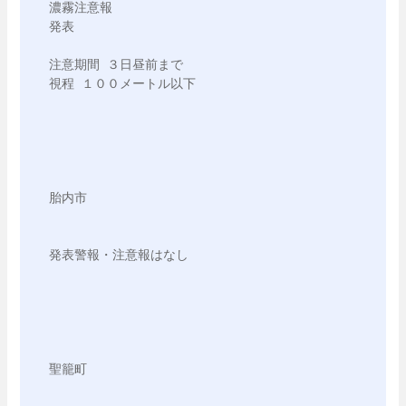
濃霧注意報

発表

注意期間 ３日昼前まで

視程 １００メートル以下

胎内市

発表警報・注意報はなし

聖籠町
