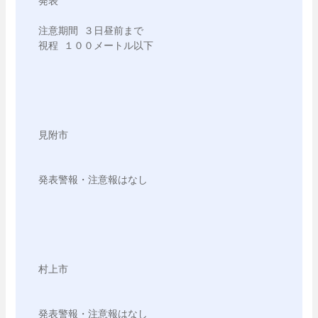
発表

注意期間 ３日昼前まで

視程 １００メートル以下

見附市

発表警報・注意報はなし

村上市

発表警報・注意報はなし
