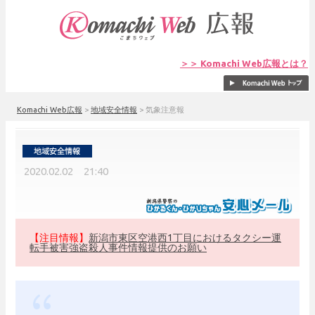
＞＞ Komachi Web広報とは？
Komachi Web広報
>
地域安全情報
>
気象注意報
2020.02.02 21:40
【注目情報】
新潟市東区空港西1丁目におけるタクシー運
転手被害強盗殺人事件情報提供のお願い