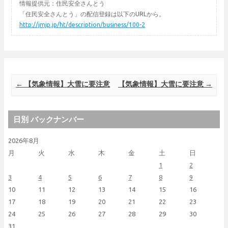
情報提供元：住民安全さんとう
「住民安全さんとう」の配信登録は以下のURLから。
http://jmjp.jp/ht/description/business/100-2
Post navigation
←
【気象情報】大雪に要注意
【気象情報】大雪に要注意
→
日別 バックナンバー
2026年8月
月
火
水
木
金
土
日
1
2
3
4
5
6
7
8
9
10
11
12
13
14
15
16
17
18
19
20
21
22
23
24
25
26
27
28
29
30
31