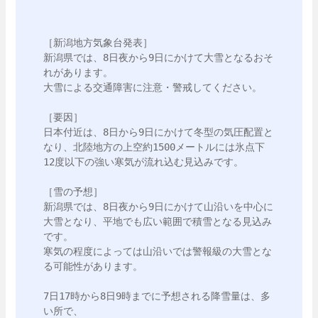
［新潟地方気象台発表］

新潟県では、8日夜から9日にかけて大雪となるおそ
れがあります。

大雪による交通障害に注意・警戒してください。

［要因］

日本付近は、8日から9日にかけて冬型の気圧配置と
なり、北陸地方の上空約1500メートルには氷点下
12度以下の強い寒気が流れ込む見込みです。

［雪の予想］

新潟県では、8日夜から9日にかけて山沿いを中心に
大雪となり、平地でも広い範囲で積雪となる見込み
です。

寒気の程度によっては山沿いでは警報級の大雪とな
る可能性があります。

7日17時から8日9時までに予想される降雪量は、多
い所で、
