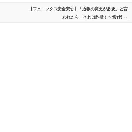
【フェニックス安全安心】「通帳の変更が必要」と言
われたら、それは詐欺！〜第1報
→