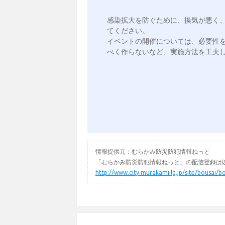
感染拡大を防ぐために、換気が悪く
てください。

イベントの開催については、必要性
べく作らないなど、実施方法を工夫し
情報提供元：むらかみ防災防犯情報ねっと
「むらかみ防災防犯情報ねっと」の配信登録は以
http://www.city.murakami.lg.jp/site/bousai/b