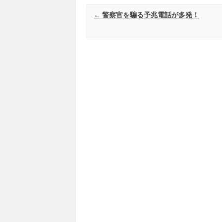
Post navigation
←
警察官を騙る予兆電話が多発！