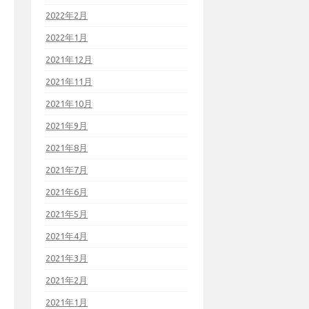
2022年2月
2022年1月
2021年12月
2021年11月
2021年10月
2021年9月
2021年8月
2021年7月
2021年6月
2021年5月
2021年4月
2021年3月
2021年2月
2021年1月