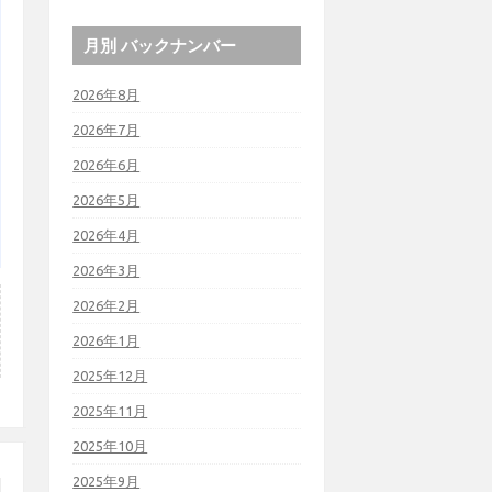
月別 バックナンバー
2026年8月
2026年7月
2026年6月
2026年5月
2026年4月
2026年3月
2026年2月
2026年1月
2025年12月
2025年11月
2025年10月
2025年9月