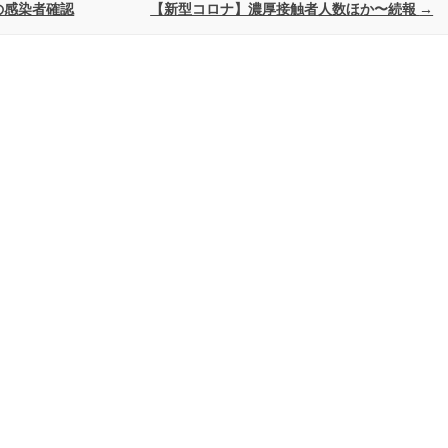
の感染者確認
【新型コロナ】濃厚接触者人数ほか〜続報
→