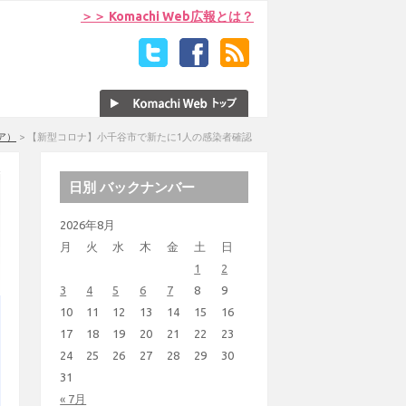
＞＞ Komachi Web広報とは？
ア）
>
【新型コロナ】小千谷市で新たに1人の感染者確認
日別 バックナンバー
2026年8月
月
火
水
木
金
土
日
1
2
3
4
5
6
7
8
9
10
11
12
13
14
15
16
17
18
19
20
21
22
23
24
25
26
27
28
29
30
31
« 7月