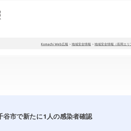
Komachi Web広報
>
地域安全情報
>
地域安全情報（長岡エリ
千谷市で新たに1人の感染者確認