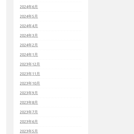
2024年6月
2024年5月
2024年4月
2024年3月
2024年2月
2024年1月
2023年12月
2023年11月
2023年10月
2023年9月
2023年8月
2023年7月
2023年6月
2023年5月