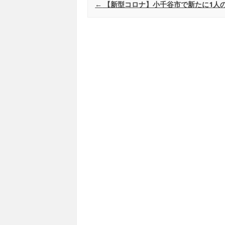
Post navigation
←
【新型コロナ】小千谷市で新たに1人