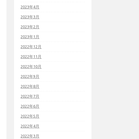
2023年4月
2023年3月
2023年2月
2023年1月
2022年12月
2022年11月
2022年10月
2022年9月
2022年8月
2022年7月
2022年6月
2022年5月
2022年4月
2022年3月