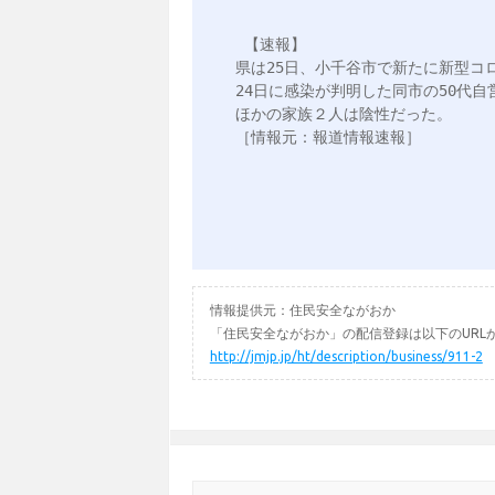
 【速報】

県は25日、小千谷市で新たに新型コ
24日に感染が判明した同市の50代自
ほかの家族２人は陰性だった。

情報提供元：住民安全ながおか
「住民安全ながおか」の配信登録は以下のURL
http://jmjp.jp/ht/description/business/911-2