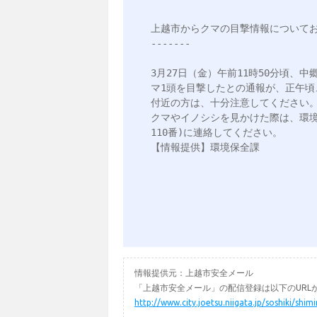
上越市からクマの目撃情報についてお
-------

3月27日（金）午前11時50分頃、
マ1頭を目撃したとの通報が、正午頃
付近の方は、十分注意してください。
クマやイノシシを見かけた際は、環境保全
110番)に連絡してください。

【情報提供】環境保全課

情報提供元：上越市安全メール
「上越市安全メール」の配信登録は以下のURL
http://www.city.joetsu.niigata.jp/soshiki/shi