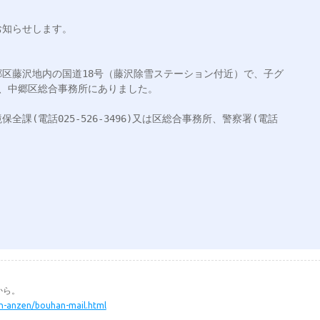
知らせします。

中郷区藤沢地内の国道18号（藤沢除雪ステーション付近）で、子グ
、中郷区総合事務所にありました。



課(電話025-526-3496)又は区総合事務所、警察署(電話
から。
min-anzen/bouhan-mail.html