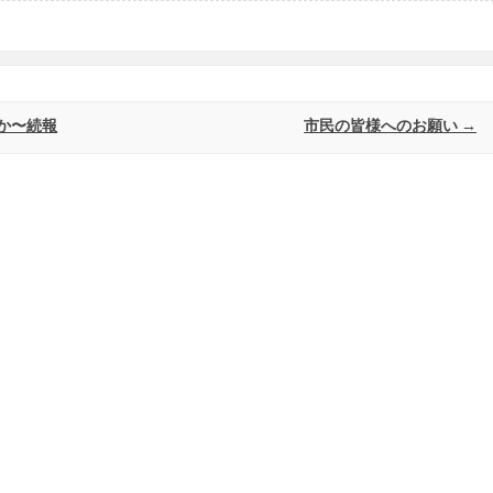
か〜続報
市民の皆様へのお願い
→