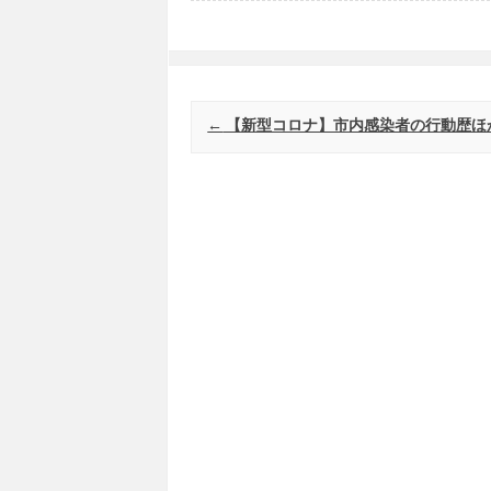
Post navigation
←
【新型コロナ】市内感染者の行動歴ほ