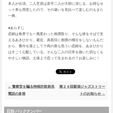
本人が出演。二人芝居は若手二人が大胆に演じる。お得なセ
ット券も用意したので、その違いを見比べて楽しむのもまた
一興。
●あらすじ
恋錦は角界でも一風変わった相撲取り。そんな彼をそばで支
えるあきひかり。最近、真面目に相撲の稽古をしないもんだ
から、番付を落として十両の座も危うい恋錦を、あきひかり
はすごく心配している。そんな二人の日常を描いた切なくも
やさしい物語。土俵上で恋って生まれるの？お楽しみに！
Post navigation
←
警察官を騙る特殊詐欺前兆
第２４回新潟ジャズストリー
電話の多発
トのお知らせ
→
日別 バックナンバー