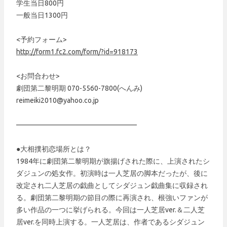
学生当日800円
一般当日1300円
<予約フォーム>
http://form1.fc2.com/form/?id=918173
<お問合わせ>
劇団第二黎明期 070-5560-7800(へんみ)
reimeiki2010@yahoo.co.jp
—————————————————
●大相撲初恋場所とは？
1984年に劇団第二黎明期が旗揚げされた際に、上演されたシ
ダジュンの処女作。初演時は一人芝居の脚本だったが、後に
改定され二人芝居の戯曲としてシダジュン戯曲集に収録され
る。劇団第二黎明期の節目の際に再演され、根強いファンが
多い作品の一つに挙げられる。今回は一人芝居ver.＆二人芝
居ver.を同時上演する。一人芝居は、作者であるシダジュン