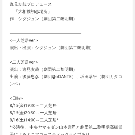
逸見友哉プロデュース
「大相撲初恋場所」
作：シダジュン（劇団第二黎明期）
—————————————————
<一人芝居ver.>
演出・出演：シダジュン（劇団第二黎明期）
<二人芝居ver.>
演出：逸見友哉（劇団第二黎明期）
出演：後藤忠彦（劇団@nDANTE）、坂田恭平（劇団カタコ
ンベ）
<日時>
8/15(金)19:30～二人芝居
8/15(金)20:30～一人芝居
8/16(土)14:00～二人芝居*
*公演後、 中央ヤマモダン山本康司と劇団第二黎明期高橋景
子によるミニアコースティックライブあり