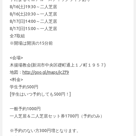
8/16(土)19:30～二人芝居
8/16(土)20:30～一人芝居
8/17(日)14:00～二人芝居
8/17(日)15:00～一人芝居
全7取組
※開場は開演の15分前
<会場>
木揚場教会(新潟市中央区礎町通上１ノ町１９５７)
地図：
http://goo.gl/maps/jcZf9
<料金>
学生予約500円
[学生はいつ予約しても500円！]
一般予約1000円
一人芝居＆二人芝居セット券1700円（予約のみ）
※予約のない方300円増となります。