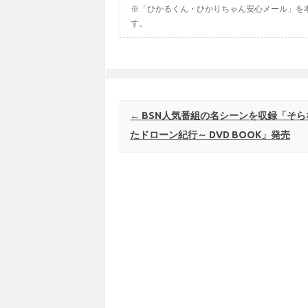
※「ひかるくん・ひかりちゃん安心メール」を
す。
Post navigation
←
BSN人気番組の名シーンを収録「そら
たドローン紀行～ DVD BOOK」発売