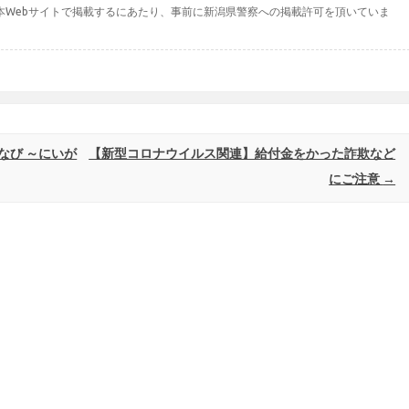
本Webサイトで掲載するにあたり、事前に新潟県警察への掲載許可を頂いていま
なび ～にいが
【新型コロナウイルス関連】給付金をかった詐欺など
にご注意
→