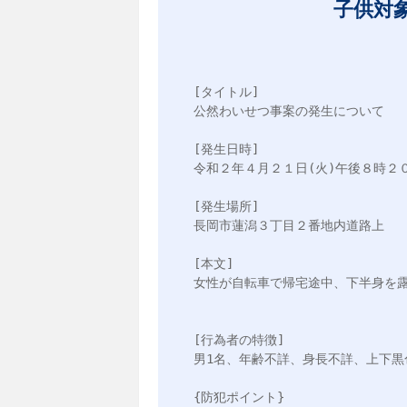
子供対
[タイトル]

公然わいせつ事案の発生について

[発生日時]

令和２年４月２１日(火)午後８時２０
[発生場所]

長岡市蓮潟３丁目２番地内道路上

[本文]

女性が自転車で帰宅途中、下半身を露
[行為者の特徴]

男1名、年齢不詳、身長不詳、上下黒
{防犯ポイント}
