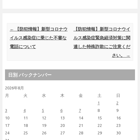
Post navigation
←
【防犯情報】新型コロナウ
【防犯情報】新型コロナウイ
イルス感染症に乗じた不審な
ルス感染症緊急経済対策に関
電話について
連した特殊詐欺にご注意くだ
さい。
→
日別 バックナンバー
2026年8月
月
火
水
木
金
土
日
1
2
3
4
5
6
7
8
9
10
11
12
13
14
15
16
17
18
19
20
21
22
23
24
25
26
27
28
29
30