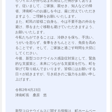
らウイルスが持ち込まれ発症した例が多くありま
す。従いまして、ご家族、親せき、知人などの帰
省、津南町へのお越しを今は、厳に控えていただき
ますよう、ご理解をお願いいたします。

また、町民の皆様ご自身も、今は不要不急の外出を
避け、県をまたぐ移動も避けていただきますよう、
お願いいたします。

今私たちができることは、冷静さを保ち、手洗い、
うがいを怠らず、食事をきちんととり、免疫を高め
ることです。そして、ご家族と過ごす時間を大切に
してください。

今後、新型コロナウイルス感染症対策として、緊急
的な支援策と、未来につながる支援策を打ち、町を
挙げて取り組んでまいります。皆様にはお願いする
日々が続きますが、引き続きのご協力をお願い申し
上げます。

令和2年4月23日

津南町長　桑原　悠

新型コロナウイルスに関する情報は、町ホームペー