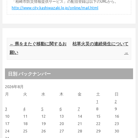
「柏崎市防災情報提供サービス」の配信登録は以下のURLから。
http://www.city.kashiwazaki.lg.jp/online/mail.html
Post navigation
←
県をまたぐ移動に関するお
枯草火災の連続発生について
願い
→
日別 バックナンバー
2026年8月
月
火
水
木
金
土
日
1
2
3
4
5
6
7
8
9
10
11
12
13
14
15
16
17
18
19
20
21
22
23
24
25
26
27
28
29
30