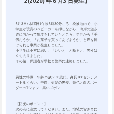
2(2020) 年 6 月3 日発生】
6月3日(水曜日)午後6時30分ころ、松波地内で、小
学生が玩具のベビーカーを押しながら、海岸の遊歩
道に向かって散歩をしていたところ、男性から「手
伝おうか」「お菓子を買ってあげようか」と声を掛
けられる事案が発生しました。

小学生は不審に思い、「いいえ」と断ると、男性は
立ち去りました。

その後、保護者が学校と警察に連絡しました。

男性の特徴：年齢25歳？30歳代、身長180センチメ
ートルくらい、中肉、短髪の黒髪、茶色と白のボー
ダーのTシャツ、黒いズボン

【防犯のポイント】

次の点に注意してください。また、地域の皆さまに