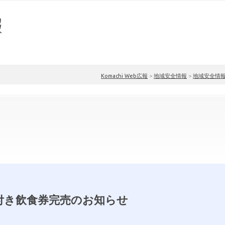
Komachi Web広報
>
地域安全情報
>
地域安全情
付き飲食券完売のお知らせ