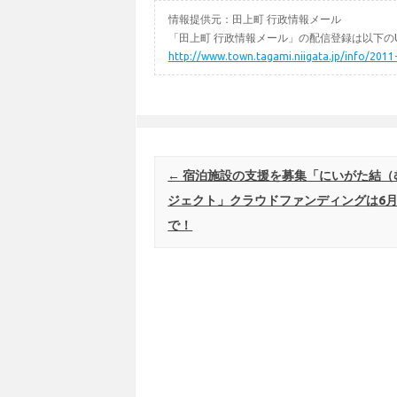
情報提供元：田上町 行政情報メール
「田上町 行政情報メール」の配信登録は以下のU
http://www.town.tagami.niigata.jp/info/2011
Post navigation
←
宿泊施設の支援を募集「にいがた結（
ジェクト」クラウドファンディングは6月1
で！