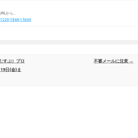
RLから。
-1220-1844-1.html
むすぶ）プロ
不審メールに注意
→
9日(金)ま