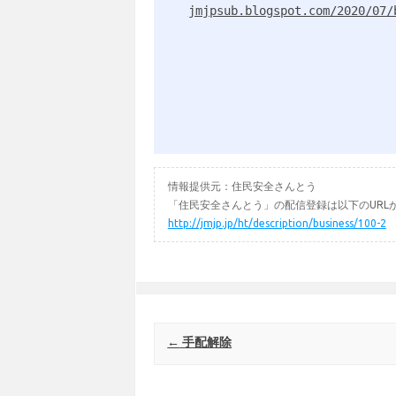
jmjpsub.blogspot.com/2020/07/
情報提供元：住民安全さんとう
「住民安全さんとう」の配信登録は以下のURL
http://jmjp.jp/ht/description/business/100-2
Post navigation
←
手配解除