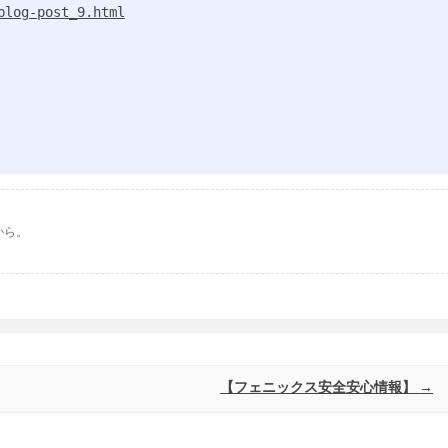
blog-post_9.html
から。
【フェニックス安全安心情報】
→