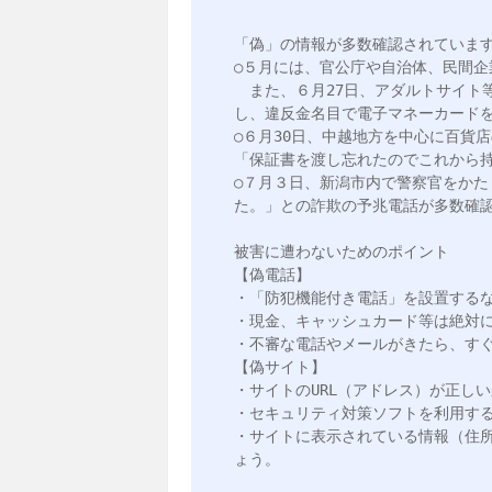
「偽」の情報が多数確認されています
○５月には、官公庁や自治体、民間企
　また、６月27日、アダルトサイト
し、違反金名目で電子マネーカードを
○６月30日、中越地方を中心に百貨
「保証書を渡し忘れたのでこれから持
○７月３日、新潟市内で警察官をか
た。」との詐欺の予兆電話が多数確認
被害に遭わないためのポイント

【偽電話】

・「防犯機能付き電話」を設置するな
・現金、キャッシュカード等は絶対に
・不審な電話やメールがきたら、すぐ
【偽サイト】

・サイトのURL（アドレス）が正しい
・セキュリティ対策ソフトを利用する
・サイトに表示されている情報（住
ょう。
