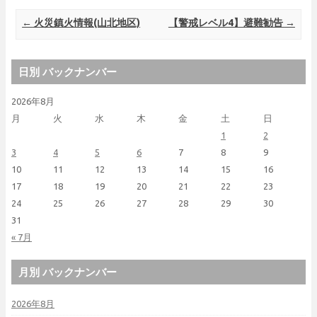
Post navigation
←
火災鎮火情報(山北地区)
【警戒レベル4】避難勧告
→
日別 バックナンバー
2026年8月
月
火
水
木
金
土
日
1
2
3
4
5
6
7
8
9
10
11
12
13
14
15
16
17
18
19
20
21
22
23
24
25
26
27
28
29
30
31
« 7月
月別 バックナンバー
2026年8月