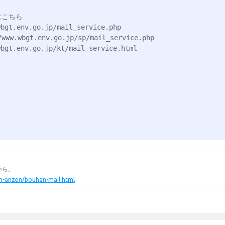
こちら

env.go.jp/mail_service.php

bgt.env.go.jp/sp/mail_service.php

env.go.jp/kt/mail_service.html

から。
min-anzen/bouhan-mail.html