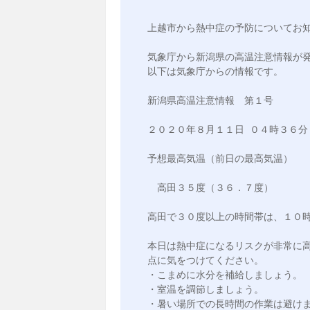
上越市から熱中症の予防についてお知
気象庁から新潟県の高温注意情報が発
以下は気象庁からの情報です。

新潟県高温注意情報　第１号

２０２０年８月１１日 ０４時３６分
予想最高気温（前日の最高気温）

　高田３５度（３６．７度）

高田で３０度以上の時間帯は、１０時
本日は熱中症になるリスクが非常に
点に気をつけてください。

・こまめに水分を補給しましょう。

・室温を調節しましょう。

・暑い場所での長時間の作業は避けま