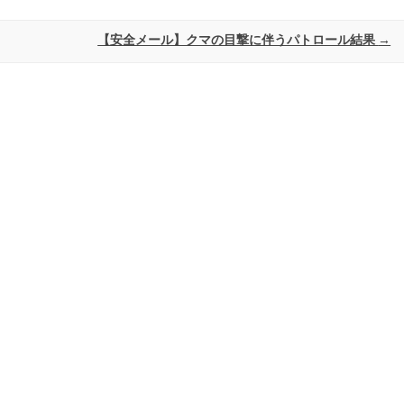
【安全メール】クマの目撃に伴うパトロール結果
→