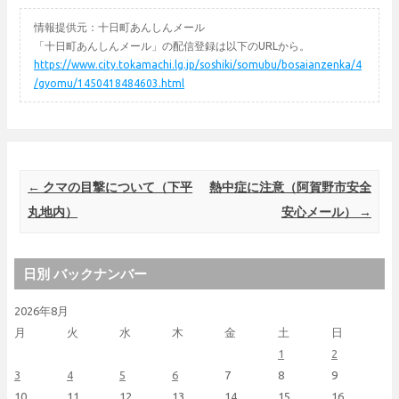
情報提供元：十日町あんしんメール
「十日町あんしんメール」の配信登録は以下のURLから。
https://www.city.tokamachi.lg.jp/soshiki/somubu/bosaianzenka/4
/gyomu/1450418484603.html
Post navigation
←
クマの目撃について（下平
熱中症に注意（阿賀野市安全
丸地内）
安心メール）
→
日別 バックナンバー
2026年8月
月
火
水
木
金
土
日
1
2
3
4
5
6
7
8
9
10
11
12
13
14
15
16