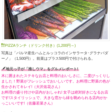
PIZZAランチ（ドリンク付き）(1,200円～)
写真は「パルマ産生ハムとルッコラのインサラータ･グラナパダ
ーノ」（1,500円）。前菜はプラス500円で付けられる。
地元っ子が「推しウマ」をグルメレポート!
木に囲まれたステキなお店と料理のおいしさに、二度びっくりし
ました！野菜がフレッシュでおいしいです。お料理に野菜の色が
生かされてキレイ!（大沢佑花さん）
お料理の盛り付けや店内がおしゃれ! 女子は絶対好きになるお店
です!スタイリッシュで、大きな窓から緑を眺められる店内がか
っこいいです!（佐藤若菜さん）