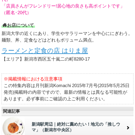
「店員さんがフレンドリー!居心地の良さも高ポイントです」
（匿名･20代）
お店について
新潟大学の近くにあり、学生やサラリーマンを中心ににぎわう。
麺類、丼、定食などはどれもボリューム満点。
ラーメンと定食の店 はりま屋
【エリア】新潟市西区五十嵐二の町8280-17
※掲載情報における注意事項
この特集内容は月刊新潟Komachi 2015年7月号(2015年5月25日
発売)掲載時の内容ですので、最新の情報とは異なる可能性が
あります。必ず事前にご確認の上ご利用ください。
関連記事
新潟駅周辺｜絶対に薦めたい！地元の「推しウ
マ」（新潟市中央区）