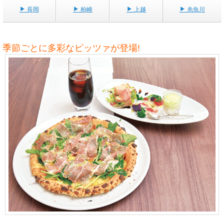
長岡
柏崎
上越
糸魚川
季節ごとに多彩なピッツァが登場!