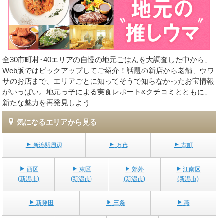
全30市町村･40エリアの自慢の地元ごはんを大調査した中から、
Web版ではピックアップしてご紹介！話題の新店から老舗、ウワ
サのお店まで、エリアごとに知ってそうで知らなかったお宝情報
がいっぱい。地元っ子による実食レポート&クチコミとともに、
新たな魅力を再発見しよう!
気になるエリアから見る
新潟駅周辺
万代
古町
西区
東区
郊外
江南区
(新潟市)
(新潟市)
(新潟市)
(新潟市)
新発田
三条
燕