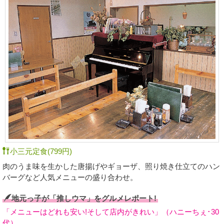
小三元定食(799円)
肉のうま味を生かした唐揚げやギョーザ、照り焼き仕立てのハン
バーグなど人気メニューの盛り合わせ。
地元っ子が「推しウマ」をグルメレポート!
「メニューはどれも安い!そして店内がきれい」（ハニーちぇ･30
代）