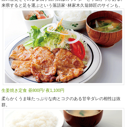
来県すると足を運ぶという落語家･林家木久翁師匠のサインも。
生姜焼き定食 昼800円/ 夜1,100円
柔らかくうま味たっぷりな肉とコクのある甘辛ダレの相性は抜
群。