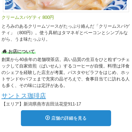
クリームスパゲティ 800円
とろみのあるクリームソースがたっぷり絡んだ「クリームスパゲ
ティ」（800円）。使う具材はタマネギとベーコンとシンプルな
がら、うま味たっぷり。
お店について
創業から40余年の老舗喫茶店。高い品質の生豆をひと粒ずつチェ
ックして自家焙煎（ばいせん）するコーヒーが自慢。料理は洋食
のシェフを経験した店主が考案。パスタやピラフをはじめ、ホッ
トサンドやパフェまで充実の品ぞろえで、食事目当てに訪れる人
も多く、その味には定評がある。
サントス珈琲店
【エリア】新潟県燕市吉田法花堂911-17
店舗の詳細を見る