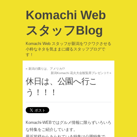
Komachi Web
スタッフBlog
Komachi Web スタッフが新潟をワクワクさせる
小粋なネタを気ままに綴るスタッフブログで
す！
«
新潟の隣りは、アメリカ!?
新潟Komachi 花火大会観覧席プレゼント!!
»
休日は、公園へ行こ
う！！！
Komachi-WEBではグルメ情報に限らずいろいろ
な特集をご紹介しています。
最近皆様からみられている特集は公園特集で