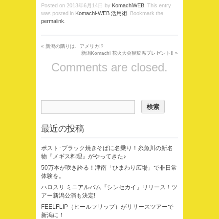
Posted on
2013年6月14日
by
KomachiWEB
. This entry
was posted in
Komachi-WEB 活用術
. Bookmark the
permalink
.
«
新潟の隣りは、アメリカ!?
新潟Komachi 花火大会観覧席プレゼント!!
»
Comments are closed.
最近の投稿
ポスト･ブラック焼きそばに名乗り！糸魚川の新名
物『メギス料理』がやってきた♪
50万本が咲き誇る！津南「ひまわり広場」で非日常
体験を。
ハロスリ ミニアルバム『シンセカイ』リリース！ツ
アー新潟公演も決定!
FEELFLIP（ヒールフリップ）がリリースツアーで
新潟に！