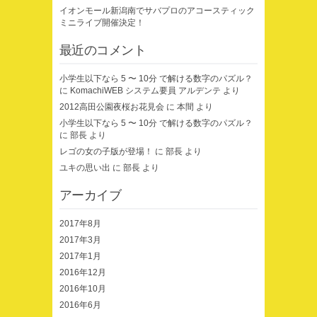
イオンモール新潟南でサバプロのアコースティック
ミニライブ開催決定！
最近のコメント
小学生以下なら 5 〜 10分 で解ける数字のパズル？
に
KomachiWEB システム要員 アルデンテ
より
2012高田公園夜桜お花見会
に
本間
より
小学生以下なら 5 〜 10分 で解ける数字のパズル？
に
部長
より
レゴの女の子版が登場！
に
部長
より
ユキの思い出
に
部長
より
アーカイブ
2017年8月
2017年3月
2017年1月
2016年12月
2016年10月
2016年6月