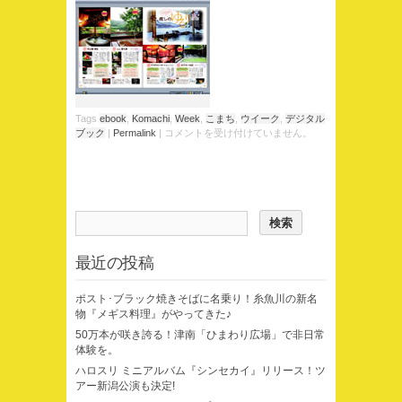
Tags
ebook
,
Komachi
,
Week
,
こまち
,
ウイーク
,
デジタル
ブック
|
Permalink
|
コメントを受け付けていません。
最近の投稿
ポスト･ブラック焼きそばに名乗り！糸魚川の新名
物『メギス料理』がやってきた♪
50万本が咲き誇る！津南「ひまわり広場」で非日常
体験を。
ハロスリ ミニアルバム『シンセカイ』リリース！ツ
アー新潟公演も決定!