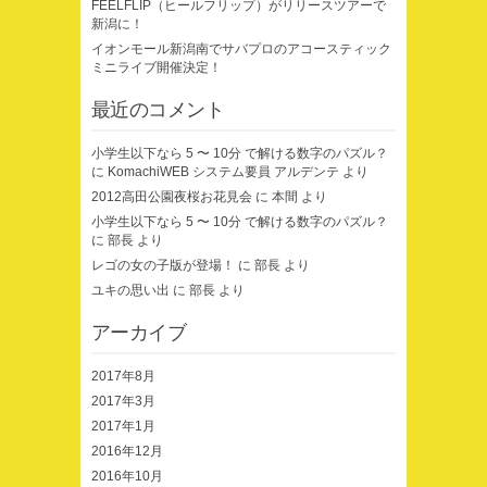
FEELFLIP（ヒールフリップ）がリリースツアーで
新潟に！
イオンモール新潟南でサバプロのアコースティック
ミニライブ開催決定！
最近のコメント
小学生以下なら 5 〜 10分 で解ける数字のパズル？
に
KomachiWEB システム要員 アルデンテ
より
2012高田公園夜桜お花見会
に
本間
より
小学生以下なら 5 〜 10分 で解ける数字のパズル？
に
部長
より
レゴの女の子版が登場！
に
部長
より
ユキの思い出
に
部長
より
アーカイブ
2017年8月
2017年3月
2017年1月
2016年12月
2016年10月