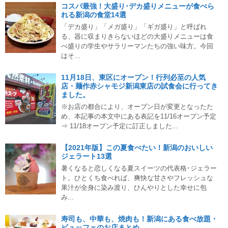
コスパ最強！大盛り･デカ盛りメニューが食べら
れる新潟の食堂14選
「デカ盛り」「メガ盛り」「ギガ盛り」と呼ばれ
る、器に収まりきらないほどの大盛りメニューは食
べ盛りの学生やサラリーマンたちの強い味方。今回
はそ...
11月18日、東区にオープン！行列必至の人気
店・麺作赤シャモジ新潟東店の試食会に行ってき
ました。
※お店の都合により、オープン日が変更となったた
め、本記事の本文中にある表記を11/16オープン予定
⇒ 11/18オープン予定に訂正しました...
【2021年版】この夏食べたい！新潟のおいしい
ジェラート13選
暑くなると恋しくなる夏スイーツの代表格･ジェラー
ト。ひとくち食べれば、爽快な甘さやフレッシュな
果汁が全身に染み渡り、ひんやりとした幸せに包
み...
寿司も、中華も、焼肉も！新潟にある食べ放題・
ビュッフェのお店まとめ