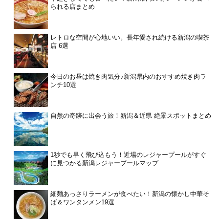
られる店まとめ
レトロな空間が心地いい。長年愛され続ける新潟の喫茶
店 6選
今日のお昼は焼き肉気分♪新潟県内のおすすめ焼き肉ラ
ンチ10選
自然の奇跡に出会う旅！新潟＆近県 絶景スポットまとめ
1秒でも早く飛び込もう！近場のレジャープールがすぐ
に見つかる新潟レジャープールマップ
細麺あっさりラーメンが食べたい！新潟の懐かし中華そ
ば＆ワンタンメン19選