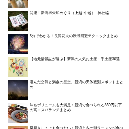
開運！新潟御朱印めぐり（上越･中越） -神社編-
5分でわかる！長岡花火の渋滞回避テクニックまとめ
【地元情報誌が選ぶ】新潟の人気お土産・手土産30選
澄んだ空気と満点の星空。新潟の天体観測スポットまと
め
味もボリュームも大満足！新潟で食べられる850円以下
の高コスパランチまとめ
早起きしてでも食べたい！新潟市内の朝ラーメンが食べ