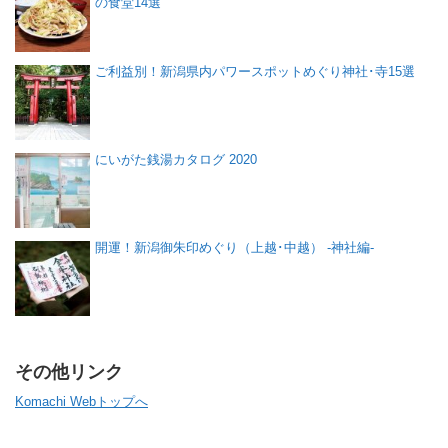
の食堂14選
ご利益別！新潟県内パワースポットめぐり神社･寺15選
にいがた銭湯カタログ 2020
開運！新潟御朱印めぐり（上越･中越） -神社編-
その他リンク
Komachi Webトップへ