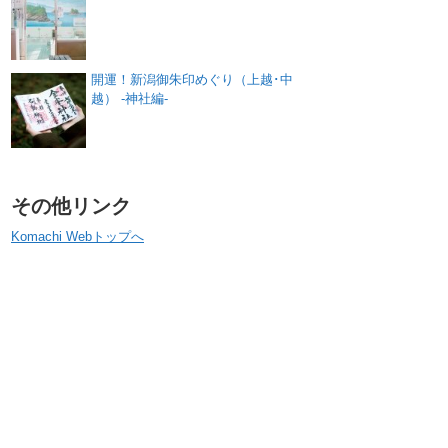
開運！新潟御朱印めぐり（上越･中
越） -神社編-
その他リンク
Komachi Webトップへ