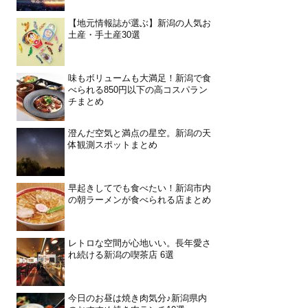
【地元情報誌が選ぶ】新潟の人気お
土産・手土産30選
味もボリュームも大満足！新潟で食
べられる850円以下の高コスパラン
チまとめ
澄んだ空気と満点の星空。新潟の天
体観測スポットまとめ
早起きしてでも食べたい！新潟市内
の朝ラーメンが食べられる店まとめ
レトロな空間が心地いい。長年愛さ
れ続ける新潟の喫茶店 6選
今日のお昼は焼き肉気分♪新潟県内