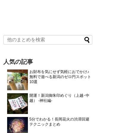
人気の記事
お財布を気にせず気軽におでかけ♪
無料で遊べる新潟のゼロ円スポット
10選
開運！新潟御朱印めぐり（上越･中
越） -神社編-
5分でわかる！長岡花火の渋滞回避
テクニックまとめ