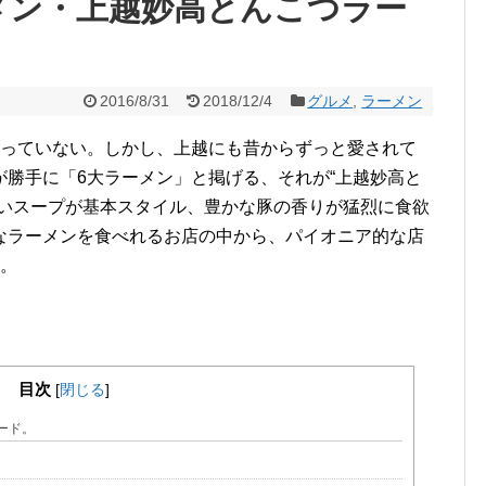
メン・上越妙高とんこつラー
2016/8/31
2018/12/4
グルメ
,
ラーメン
入っていない。しかし、上越にも昔からずっと愛されて
勝手に「6大ラーメン」と掲げる、それが“上越妙高と
ないスープが基本スタイル、豊かな豚の香りが猛烈に食欲
なラーメンを食べれるお店の中から、パイオニア的な店
す。
目次
[
閉じる
]
ード。