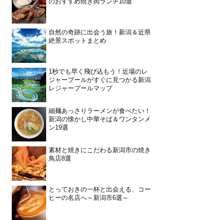
のおすすめ焼き肉ランチ10選
自然の奇跡に出会う旅！新潟＆近県
絶景スポットまとめ
1秒でも早く飛び込もう！近場のレ
ジャープールがすぐに見つかる新潟
レジャープールマップ
細麺あっさりラーメンが食べたい！
新潟の懐かし中華そば＆ワンタンメ
ン19選
素材と焼きにこだわる新潟市の焼き
鳥店8選
とっておきの一杯と出会える、コー
ヒーの名店へ～新潟市6選～