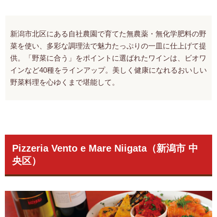
新潟市北区にある自社農園で育てた無農薬・無化学肥料の野
菜を使い、多彩な調理法で魅力たっぷりの一皿に仕上げて提
供。「野菜に合う」をポイントに選ばれたワインは、ビオワ
インなど40種をラインアップ。美しく健康になれるおいしい
野菜料理を心ゆくまで堪能して。
Pizzeria Vento e Mare Niigata（新潟市 中
央区）