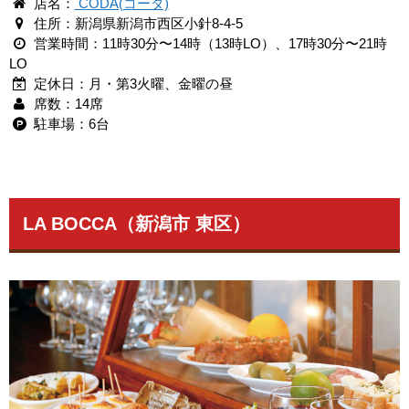
店名：
CODA(コーダ)
住所：新潟県新潟市西区小針8-4-5
営業時間：11時30分〜14時（13時LO）、17時30分〜21時
LO
定休日：月・第3火曜、金曜の昼
席数：14席
駐車場：6台
LA BOCCA（新潟市 東区）