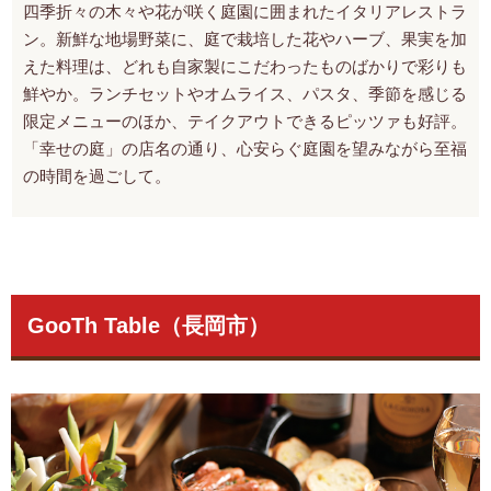
四季折々の木々や花が咲く庭園に囲まれたイタリアレストラ
ン。新鮮な地場野菜に、庭で栽培した花やハーブ、果実を加
えた料理は、どれも自家製にこだわったものばかりで彩りも
鮮やか。ランチセットやオムライス、パスタ、季節を感じる
限定メニューのほか、テイクアウトできるピッツァも好評。
「幸せの庭」の店名の通り、心安らぐ庭園を望みながら至福
の時間を過ごして。
GooTh Table（長岡市）