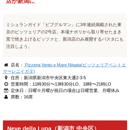
店が新潟に
ミシュランガイド「ビブグルマン」に3年連続掲載された東
京のピッツェリアの2号店。本場ナポリから取り寄せたまき
窯で焼き上げるピッツァと、新潟店のみ展開するパスタにも
注目しよう。
店名：
Pizzeria Vento e Mare Niigata(ピッツェリアベントエ
マーレニイガタ)
住所：新潟県新潟市中央区東大通2-3-5
営業時間：11時30分〜13時30分LO、18時〜21時LO
定休日：日曜※月曜が祝日の場合は日曜営業、月曜休み
席数：16席
Neve della Luna（新潟市 中央区）