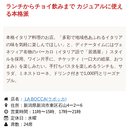
ランチからチョイ飲みまで カジュアルに使え
る本格派
本格イタリア料理のお店。「多彩で地域色あふれるイタリア
の味を気軽に楽しんでほしい」と、ディナータイムにはヴェ
ネツィア名物のバーカロ（イタリア語で「居酒屋」）スタイ
ルを採用。ワイン片手に、チケッティ（一口大の総菜、おつ
まみ）を楽しみたい。手打ちパスタを楽しめるランチも、サ
ラダ、ミネストローネ、ドリンク付きで1,000円とリーズナ
ブル。
店名：
LA BOCCA(ラボッカ)
住所：新潟県新潟市東区石山4ー2ー6
営業時間：11時〜15時、17時〜21時
定休日：水曜
席数：24席