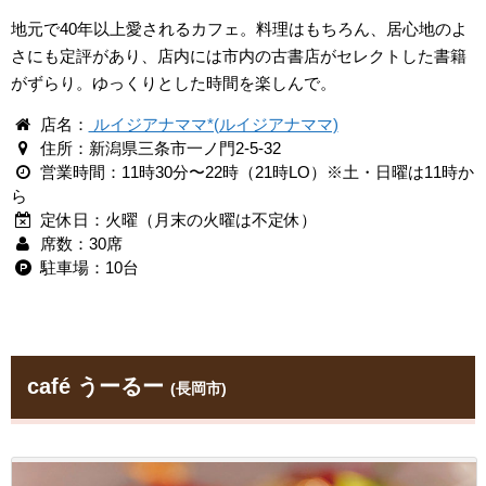
地元で40年以上愛されるカフェ。料理はもちろん、居心地のよ
さにも定評があり、店内には市内の古書店がセレクトした書籍
がずらり。ゆっくりとした時間を楽しんで。
店名：
ルイジアナママ*(ルイジアナママ)
住所：新潟県三条市一ノ門2-5-32
営業時間：11時30分〜22時（21時LO）※土・日曜は11時か
ら
定休日：火曜（月末の火曜は不定休）
席数：30席
駐車場：10台
café うーるー
(長岡市)