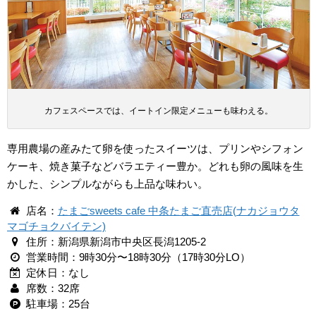
カフェスペースでは、イートイン限定メニューも味わえる。
専用農場の産みたて卵を使ったスイーツは、プリンやシフォン
ケーキ、焼き菓子などバラエティー豊か。どれも卵の風味を生
かした、シンプルながらも上品な味わい。
店名：
たまごsweets cafe 中条たまご直売店(ナカジョウタ
マゴチョクバイテン)
住所：新潟県新潟市中央区長潟1205-2
営業時間：9時30分〜18時30分（17時30分LO）
定休日：なし
席数：32席
駐車場：25台