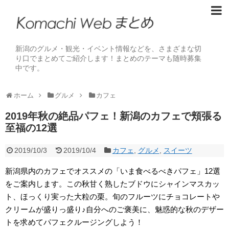
新潟のグルメ・観光・イベント情報などを、さまざまな切
り口でまとめてご紹介します！まとめのテーマも随時募集
中です。
ホーム
グルメ
カフェ
2019年秋の絶品パフェ！新潟のカフェで頬張る
至福の12選
2019/10/3
2019/10/4
カフェ
,
グルメ
,
スイーツ
新潟県内のカフェでオススメの「いま食べるべきパフェ」12選
をご案内します。この秋甘く熟したブドウにシャインマスカッ
ト、ほっくり実った大粒の栗。旬のフルーツにチョコレートや
クリームが盛りっ盛り♪自分へのご褒美に、魅惑的な秋のデザー
トを求めてパフェクルージングしよう！