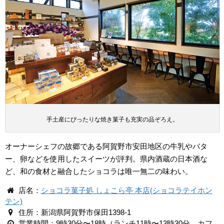
手土産にぴったりな焼き菓子も充実の品ぞろえ。
オーナーシェフの故郷である阿賀野市安田地区の牛乳やバタ
ー、卵などを使用したスイーツが評判。県内酒蔵の日本酒な
ど、和の食材と融合したショコラは唯一無二の味わい。
店名：
ショコラ菓子処 しょこら亭 本店(ショコラテイホン
テン)
住所：新潟県阿賀野市保田1398-1
営業時間：9時30分〜18時（ランチ11時〜13時30分、カフ