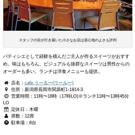
スタッフの目が行き届いた小さなお店は居心地のよさも評判
パティシエとして経験を積んだご主人が作るスイーツがおすす
め。味はもちろん、ビジュアルも抜群なスイーツは男性からの
オーダーも多い。ランチは洋食メニューも提供。
店名：
cafe うーるー(ウールー)
住所：新潟県長岡市関原町1-1814-3
営業時間：11時〜18時（17時LO)※ランチ11時〜13時45分
LO
定休日：木曜
席数：12席
駐車場：8台