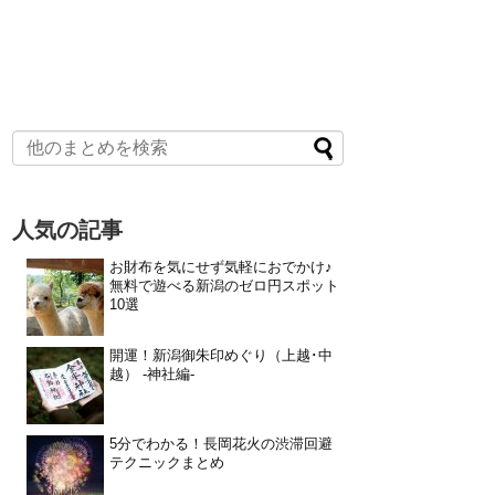
人気の記事
お財布を気にせず気軽におでかけ♪
無料で遊べる新潟のゼロ円スポット
10選
開運！新潟御朱印めぐり（上越･中
越） -神社編-
5分でわかる！長岡花火の渋滞回避
テクニックまとめ