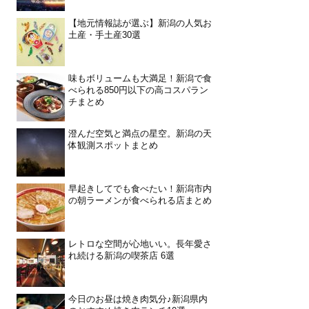
【地元情報誌が選ぶ】新潟の人気お
土産・手土産30選
味もボリュームも大満足！新潟で食
べられる850円以下の高コスパラン
チまとめ
澄んだ空気と満点の星空。新潟の天
体観測スポットまとめ
早起きしてでも食べたい！新潟市内
の朝ラーメンが食べられる店まとめ
レトロな空間が心地いい。長年愛さ
れ続ける新潟の喫茶店 6選
今日のお昼は焼き肉気分♪新潟県内