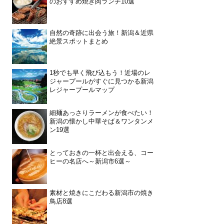
のおすすめ焼き肉ランチ10選
自然の奇跡に出会う旅！新潟＆近県
絶景スポットまとめ
1秒でも早く飛び込もう！近場のレ
ジャープールがすぐに見つかる新潟
レジャープールマップ
細麺あっさりラーメンが食べたい！
新潟の懐かし中華そば＆ワンタンメ
ン19選
とっておきの一杯と出会える、コー
ヒーの名店へ～新潟市6選～
素材と焼きにこだわる新潟市の焼き
鳥店8選