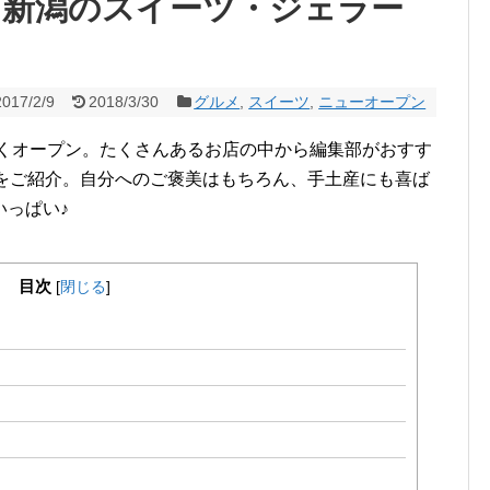
した新潟のスイーツ・ジェラー
2017/2/9
2018/3/30
グルメ
,
スイーツ
,
ニューオープン
多くオープン。たくさんあるお店の中から編集部がおすす
店をご紹介。自分へのご褒美はもちろん、手土産にも喜ば
いっぱい♪
目次
[
閉じる
]