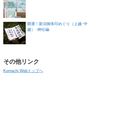
開運！新潟御朱印めぐり（上越･中
越） -神社編-
その他リンク
Komachi Webトップへ