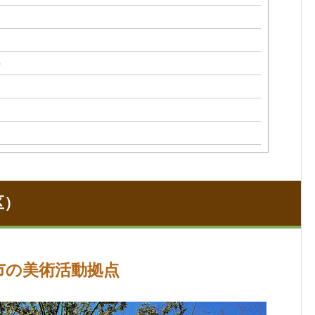
）
区）
市の美術活動拠点