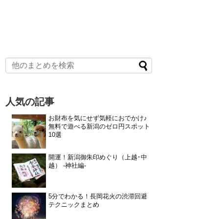
人気の記事
お財布を気にせず気軽におでかけ♪
無料で遊べる新潟のゼロ円スポット
10選
開運！新潟御朱印めぐり（上越･中
越） -神社編-
5分でわかる！長岡花火の渋滞回避
テクニックまとめ