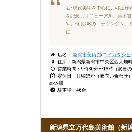
近･現代美術を中心に、郷土作
を記念しリニューアル。美術書
や、軽食OKの「ラウンジＮ」
に。
店名：
新潟市美術館(ニイガタシビ
住所：新潟県新潟市中央区西大畑町51
営業時間：9時30分〜18時（変更
定休日：月曜ほか（要問い合わせ）※
め休館
駐車場：46台
新潟県立万代島美術館（新