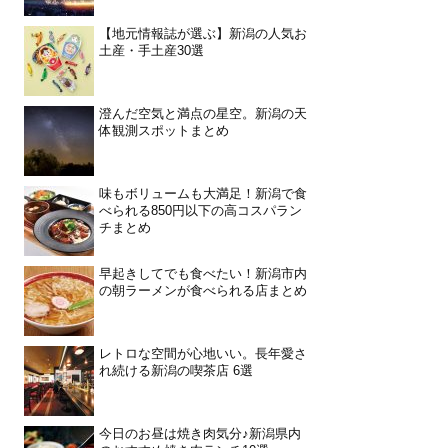
【地元情報誌が選ぶ】新潟の人気お
土産・手土産30選
澄んだ空気と満点の星空。新潟の天
体観測スポットまとめ
味もボリュームも大満足！新潟で食
べられる850円以下の高コスパラン
チまとめ
早起きしてでも食べたい！新潟市内
の朝ラーメンが食べられる店まとめ
レトロな空間が心地いい。長年愛さ
れ続ける新潟の喫茶店 6選
今日のお昼は焼き肉気分♪新潟県内