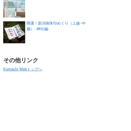
開運！新潟御朱印めぐり（上越･中
越） -神社編-
その他リンク
Komachi Webトップへ