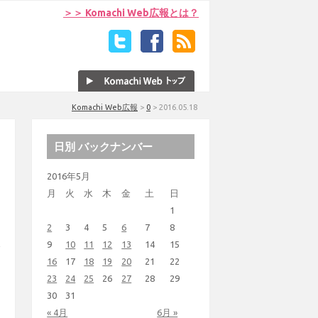
＞＞ Komachi Web広報とは？
Komachi Web広報
>
0
>
2016.05.18
日別 バックナンバー
2016年5月
月
火
水
木
金
土
日
1
2
3
4
5
6
7
8
9
10
11
12
13
14
15
16
17
18
19
20
21
22
23
24
25
26
27
28
29
30
31
« 4月
6月 »