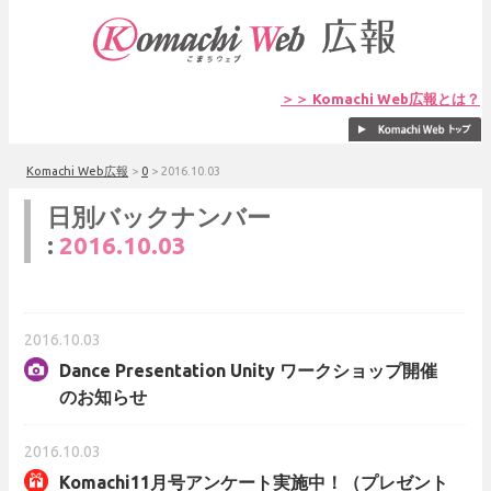
＞＞ Komachi Web広報とは？
Komachi Web広報
>
0
>
2016.10.03
日別バックナンバー
:
2016.10.03
2016.10.03
Dance Presentation Unity ワークショップ開催
のお知らせ
2016.10.03
Komachi11月号アンケート実施中！（プレゼント