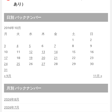
あり）
日別 バックナンバー
2016年10月
月
火
水
木
金
土
日
1
2
3
4
5
6
7
8
9
10
11
12
13
14
15
16
17
18
19
20
21
22
23
24
25
26
27
28
29
30
31
« 9月
11月 »
月別 バックナンバー
2026年8月
2026年7月