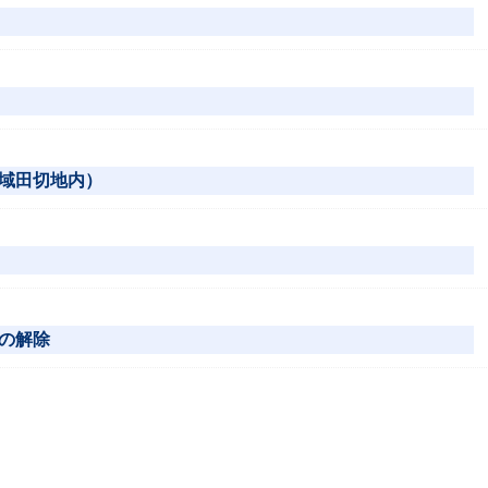
域田切地内）
の解除