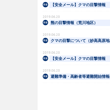
【安全メール】クマの目撃情報
2019.06.20
熊の目撃情報（荒川地区）
2019.06.20
クマの目撃について（妙高高原地
2019.06.20
【安全メール】クマの目撃情報
2019.06.20
避難準備・高齢者等避難開始情報