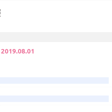
:
2019.08.01