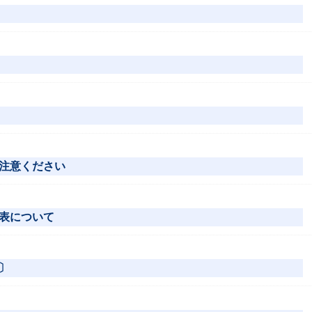
注意ください
表について
〕