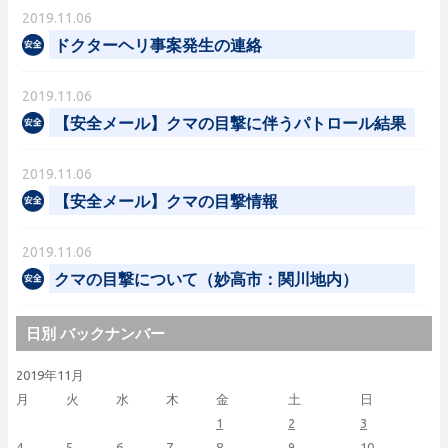
2019.11.06
ドクターヘリ事案発生の連絡
2019.11.06
【安全メール】クマの目撃に伴うパトロール結果
2019.11.06
【安全メール】クマの目撃情報
2019.11.06
クマの目撃について（妙高市：関川地内）
日別 バックナンバー
2019年11月
月
火
水
木
金
土
日
1
2
3
4
5
6
7
8
9
10