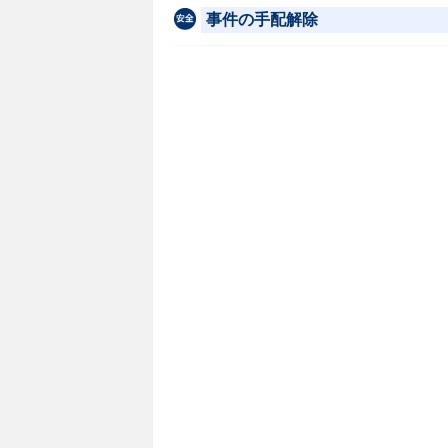
事件の手配解除