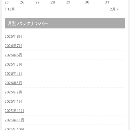
25
26
27
28
29
30
31
« 12月
2月 »
月別 バックナンバー
2026年8月
2026年7月
2026年6月
2026年5月
2026年4月
2026年3月
2026年2月
2026年1月
2025年12月
2025年11月
2025年10月