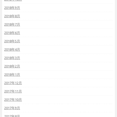
2018年9月
2018年8月
2018年7月
2018年6月
2018年5月
2018年4月
2018年3月
2018年2月
2018年1月
2017年12月
2017年11月
2017年10月
2017年9月
2017年8月