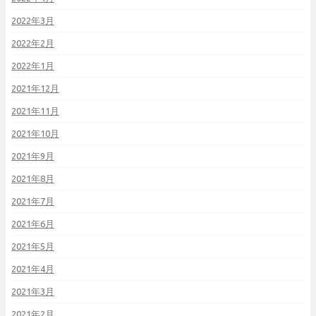
2022年3月
2022年2月
2022年1月
2021年12月
2021年11月
2021年10月
2021年9月
2021年8月
2021年7月
2021年6月
2021年5月
2021年4月
2021年3月
2021年2月