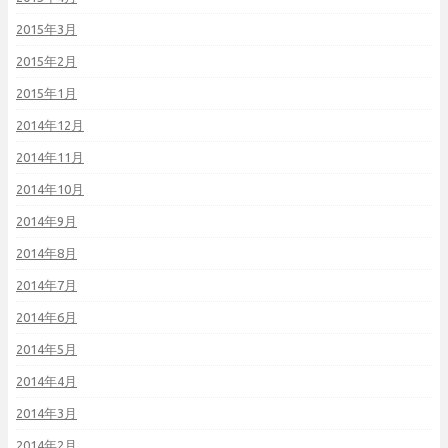
2015年3月
2015年2月
2015年1月
2014年12月
2014年11月
2014年10月
2014年9月
2014年8月
2014年7月
2014年6月
2014年5月
2014年4月
2014年3月
2014年2月