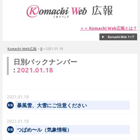
＞＞ Komachi Web広報とは？
Komachi Web広報
>
0
>
2021.01.18
日別バックナンバー
:
2021.01.18
2021.01.18
暴風雪、大雪にご注意ください
2021.01.18
つばめ〜ル（気象情報）