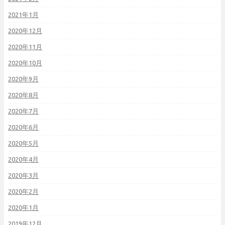
2021年1月
2020年12月
2020年11月
2020年10月
2020年9月
2020年8月
2020年7月
2020年6月
2020年5月
2020年4月
2020年3月
2020年2月
2020年1月
2019年12月