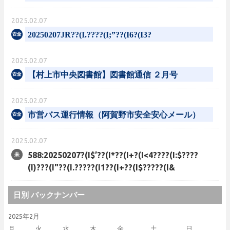
2025.02.07
20250207JR??(I.????(I;”??(I6?(I3?
2025.02.07
【村上市中央図書館】図書館通信 ２月号
2025.02.07
市営バス運行情報（阿賀野市安全安心メール）
2025.02.07
588:20250207?(I$’??(I*??(I+?(I<4????(I:$????
(I)???(I"??(I.?????(I1??(I+??(I$?????(I&
日別 バックナンバー
2025年2月
月
火
水
木
金
土
日