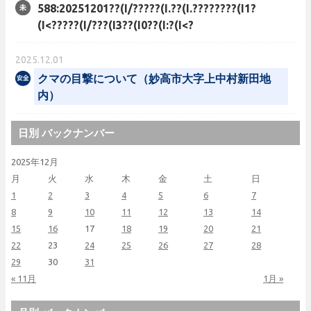
588:20251201??(I/?????(I.??(I.????????(I1?
(I<?????(I/???(I3??(I0??(I:?(I<?
2025.12.01
クマの目撃について（妙高市大字上中村新田地
内）
日別 バックナンバー
2025年12月
月
火
水
木
金
土
日
1
2
3
4
5
6
7
8
9
10
11
12
13
14
15
16
17
18
19
20
21
22
23
24
25
26
27
28
29
30
31
« 11月
1月 »