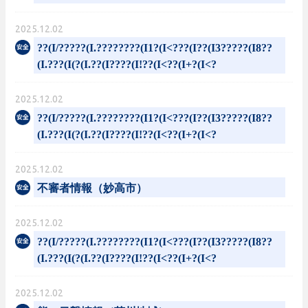
2025.12.02
??(I/?????(I.????????(I1?(I<???(I??(I3?????(I8??
(I.???(I(?(I.??(I????(I!??(I<??(I+?(I<?
2025.12.02
??(I/?????(I.????????(I1?(I<???(I??(I3?????(I8??
(I.???(I(?(I.??(I????(I!??(I<??(I+?(I<?
2025.12.02
不審者情報（妙高市）
2025.12.02
??(I/?????(I.????????(I1?(I<???(I??(I3?????(I8??
(I.???(I(?(I.??(I????(I!??(I<??(I+?(I<?
2025.12.02