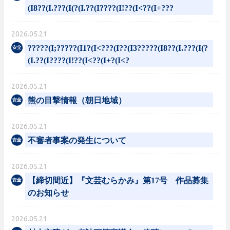
(I8??(I.???(I(?(I.??(I????(I!??(I<??(I+???
2026.05.21
?????(I;?????(I1?(I<???(I??(I3?????(I8??(I.???(I(?
(I.??(I????(I!??(I<??(I+?(I<?
2026.05.21
熊の目撃情報（朝日地域）
2026.05.21
不審者事案の発生について
2026.05.21
【締切間近】『文芸むらかみ』第17号 作品募集
のお知らせ
2026.05.21