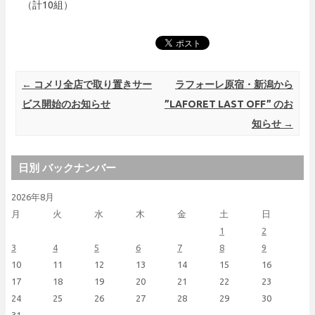
（計10組）
Post navigation
←
コメリ全店で取り置きサー
ラフォーレ原宿・新潟から
ビス開始のお知らせ
”LAFORET LAST OFF” のお
知らせ
→
日別 バックナンバー
2026年8月
月
火
水
木
金
土
日
1
2
3
4
5
6
7
8
9
10
11
12
13
14
15
16
17
18
19
20
21
22
23
24
25
26
27
28
29
30
31