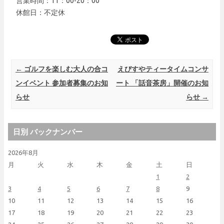
営業時間：11：00-20：00
休館日：不定休
Post navigation
←
ゴルフを楽しむ大人の合コ
えびすやティータイムコンサ
ンイベント 参加者募集のお知
ート 「話音茶房」開催のお知
らせ
らせ
→
日別 バックナンバー
2026年8月
月
火
水
木
金
土
日
1
2
3
4
5
6
7
8
9
10
11
12
13
14
15
16
17
18
19
20
21
22
23