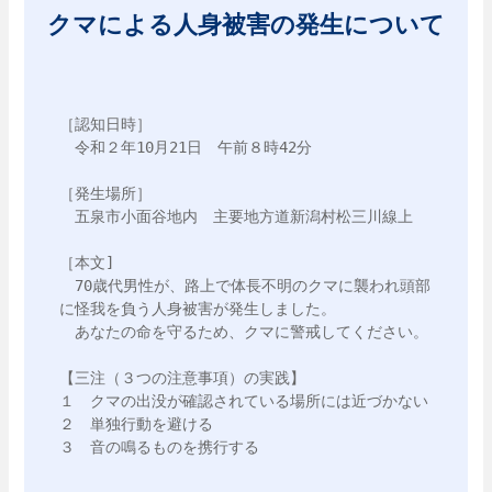
クマによる人身被害の発生について
［認知日時］

　令和２年10月21日　午前８時42分

［発生場所］

　五泉市小面谷地内　主要地方道新潟村松三川線上

［本文]

　70歳代男性が、路上で体長不明のクマに襲われ頭部
に怪我を負う人身被害が発生しました。

　あなたの命を守るため、クマに警戒してください。

【三注（３つの注意事項）の実践】

１　クマの出没が確認されている場所には近づかない

２　単独行動を避ける

３　音の鳴るものを携行する
