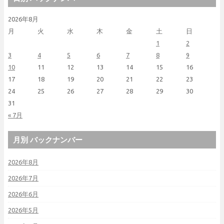
2026年8月
月
火
水
木
金
土
日
1
2
3
4
5
6
7
8
9
10
11
12
13
14
15
16
17
18
19
20
21
22
23
24
25
26
27
28
29
30
31
« 7月
月別 バックナンバー
2026年8月
2026年7月
2026年6月
2026年5月