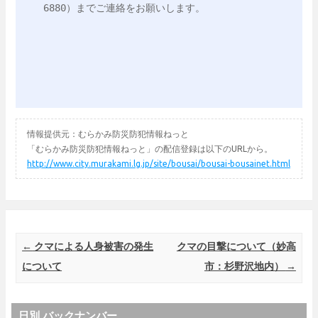
6880）までご連絡をお願いします。

情報提供元：むらかみ防災防犯情報ねっと
「むらかみ防災防犯情報ねっと」の配信登録は以下のURLから。
http://www.city.murakami.lg.jp/site/bousai/bousai-bousainet.html
Post navigation
←
クマによる人身被害の発生
クマの目撃について（妙高
について
市：杉野沢地内）
→
日別 バックナンバー