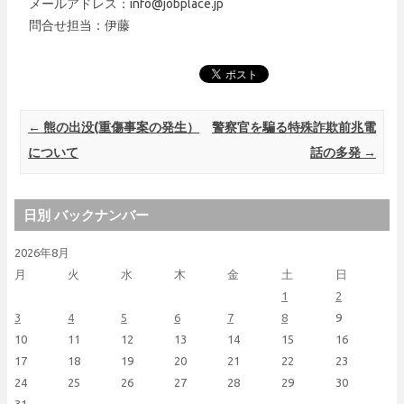
メールアドレス：info@jobplace.jp
問合せ担当：伊藤
Post navigation
←
熊の出没(重傷事案の発生）
警察官を騙る特殊詐欺前兆電
について
話の多発
→
日別 バックナンバー
2026年8月
月
火
水
木
金
土
日
1
2
3
4
5
6
7
8
9
10
11
12
13
14
15
16
17
18
19
20
21
22
23
24
25
26
27
28
29
30