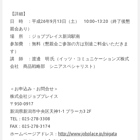
【詳細】
日 時 ：平成26年9月13日（土） 10:00~13:20（終了後懇
親会あり）
場 所 ：ジョブプレイス新潟駅南
参加費 ：無料（懇親会ご参加の方は別途ご料金いただきま
す）
講 師 ：渡邊 明 氏（イッツ・コミュニケーションズ株式
会社 商品戦略部 シニアスペシャリスト）
＜お申込み・お問合せ＞
株式会社ジョブプレイス
〒950-0917
新潟県新潟市中央区天神1-1 プラーカ3 2F
TEL：025-278-3308
FAX：025-278-3174
ホームページアドレス：
http://www.jobplace.jp/niigata