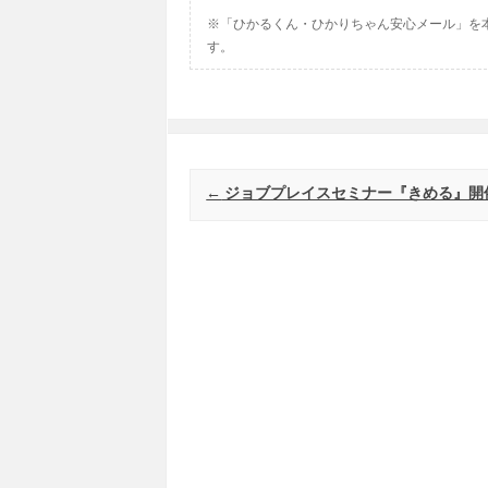
※「ひかるくん・ひかりちゃん安心メール」を
す。
Post navigation
←
ジョブプレイスセミナー『きめる』開