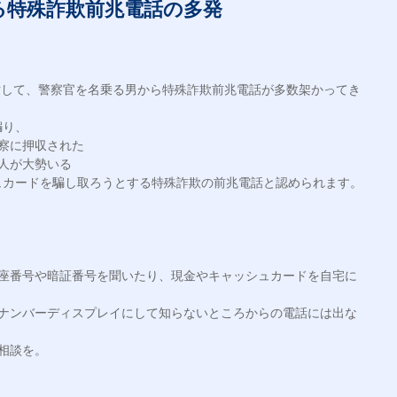
る特殊詐欺前兆電話の多発
に対して、警察官を名乗る男から特殊詐欺前兆電話が多数架かってき
り、

察に押収された

人が大勢いる

カードを騙し取ろうとする特殊詐欺の前兆電話と認められます。

口座番号や暗証番号を聞いたり、現金やキャッシュカードを自宅に
、ナンバーディスプレイにして知らないところからの電話には出な
相談を。
