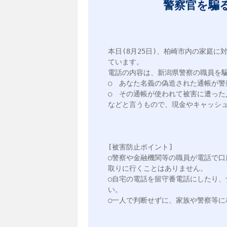
警察官を騙
本日(8月25日)、柏崎市内の家庭
ています。

電話の内容は、新潟県警察の職員を騙
○　あなた名義の偽造された通帳が警
○　その通帳が使われて被害に遭った
などと言うもので、現金やキャッシュ
[被害防止ポイント]

○警察や金融機関等の職員が電話で
取りに行くことはありません。

○自宅の電話を留守番電話にしたり
い。

○一人で判断せずに、家族や警察等に