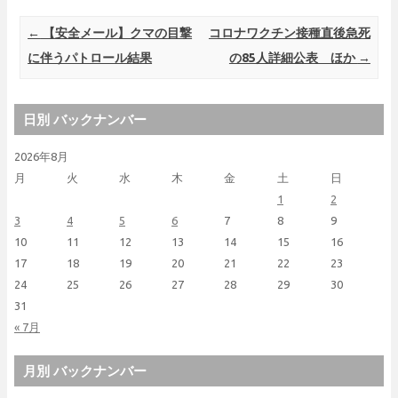
Post navigation
←
【安全メール】クマの目撃
コロナワクチン接種直後急死
に伴うパトロール結果
の85人詳細公表 ほか
→
日別 バックナンバー
2026年8月
月
火
水
木
金
土
日
1
2
3
4
5
6
7
8
9
10
11
12
13
14
15
16
17
18
19
20
21
22
23
24
25
26
27
28
29
30
31
« 7月
月別 バックナンバー