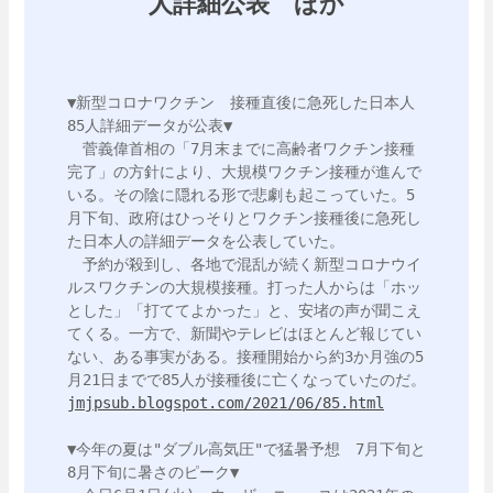
人詳細公表 ほか
▼新型コロナワクチン　接種直後に急死した日本人
85人詳細データが公表▼

　菅義偉首相の「7月末までに高齢者ワクチン接種
完了」の方針により、大規模ワクチン接種が進んで
いる。その陰に隠れる形で悲劇も起こっていた。5
月下旬、政府はひっそりとワクチン接種後に急死し
た日本人の詳細データを公表していた。

　予約が殺到し、各地で混乱が続く新型コロナウイ
ルスワクチンの大規模接種。打った人からは「ホッ
とした」「打ててよかった」と、安堵の声が聞こえ
てくる。一方で、新聞やテレビはほとんど報じてい
ない、ある事実がある。接種開始から約3か月強の5
jmjpsub.blogspot.com/2021/06/85.html
▼今年の夏は"ダブル高気圧"で猛暑予想　7月下旬と
8月下旬に暑さのピーク▼
