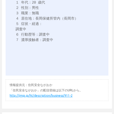
１ 年代：20 歳代

２ 性別：男性

３ 職業：無職

４ 居住地：長岡保健所管内（長岡市）

５ 症状・経過：

調査中

６ 行動歴等：調査中

７ 濃厚接触者：調査中

情報提供元：住民安全ながおか
「住民安全ながおか」の配信登録は以下のURLから。
http://jmjp.jp/ht/description/business/911-2