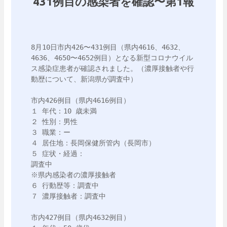
431例目の感染者を確認〜第1報
8月10日市内426〜431例目（県内4616、4632、
4636、4650〜4652例目）となる新型コロナウイル
ス感染症患者が確認されました。（濃厚接触者や行
動歴について、新潟県が調査中）

市内426例目（県内4616例目）

１ 年代：10 歳未満

２ 性別：男性

３ 職業：ー

４ 居住地：長岡保健所管内（長岡市）

５ 症状・経過：

調査中

※県内感染者の濃厚接触者

６ 行動歴等：調査中

７ 濃厚接触者：調査中

市内427例目（県内4632例目）
