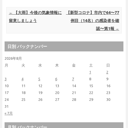
Post navigation
←
【大雨】今後の気象情報に
【新型コロナ】市内で64〜77
留意しましょう
例目（14名）の感染者を確
認〜第1報
→
日別 バックナンバー
2026年8月
月
火
水
木
金
土
日
1
2
3
4
5
6
7
8
9
10
11
12
13
14
15
16
17
18
19
20
21
22
23
24
25
26
27
28
29
30
31
« 7月
月別 バックナンバー