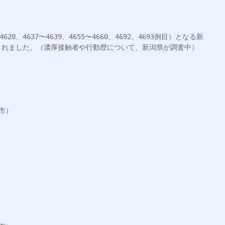
620、4637〜4639、4655〜4660、4692、4693例目）となる新
れました。（濃厚接触者や行動歴について、新潟県が調査中）

）
