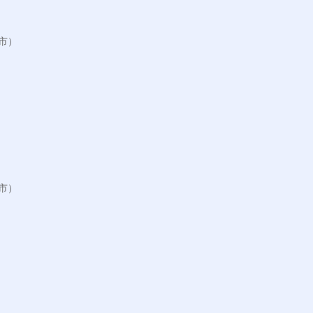
）

）
