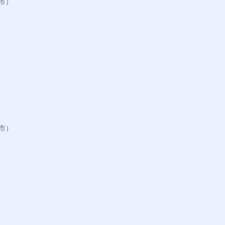
）

）
