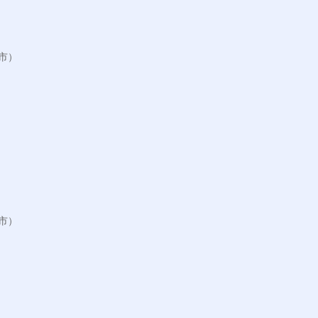
）

）
