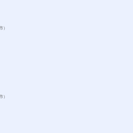
）

）
