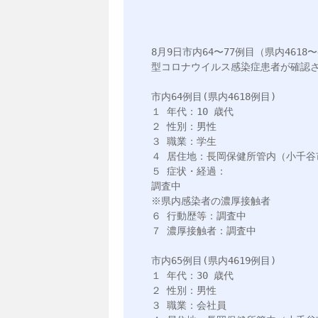
8月9日市内64〜77例目（県内4618〜4
型コロナウイルス感染症患者が確認さ
市内64例目(県内4618例目)

１ 年代：10 歳代

２ 性別：男性

３ 職業：学生

４ 居住地：長岡保健所管内（小千谷市
５ 症状・経過：

調査中

※県内感染者の濃厚接触者

６ 行動歴等：調査中

７ 濃厚接触者：調査中

市内65例目(県内4619例目)

１ 年代：30 歳代

２ 性別：男性

３ 職業：会社員
