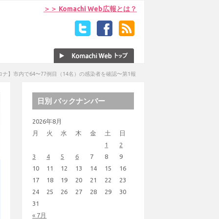
＞＞ Komachi Web広報とは？
ナ】市内で64〜77例目（14名）の感染者を確認〜第1報
日別 バックナンバー
2026年8月
月
火
水
木
金
土
日
1
2
3
4
5
6
7
8
9
10
11
12
13
14
15
16
17
18
19
20
21
22
23
24
25
26
27
28
29
30
31
« 7月