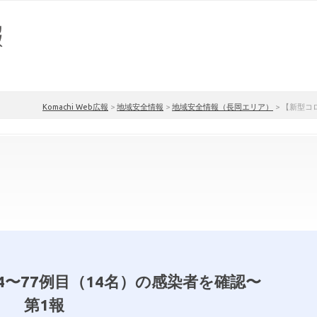
Komachi Web広報
>
地域安全情報
>
地域安全情報（長岡エリア）
>
【新型コロ
4〜77例目（14名）の感染者を確認〜
第1報