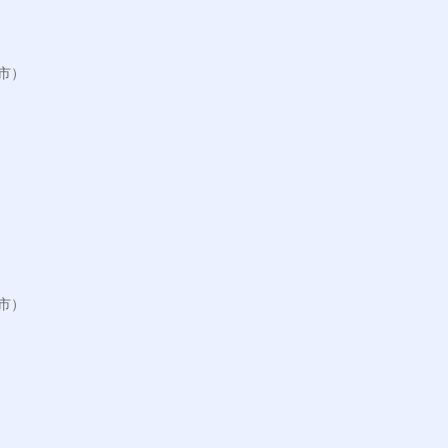
）

）
