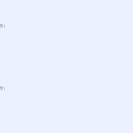
）

）
