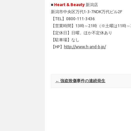
■
Heart & Beauty
新潟店
新潟市中央区万代1-3-7NDK万代ビル2F
【TEL】0800-111-3436
【営業時間】13時～21時（※土曜は11時～
【定休日】日曜、ほか不定休あり
【駐車場】なし
【HP】
http://www.h-and-b.jp/
Post navigation
←
強盗致傷事件の連続発生