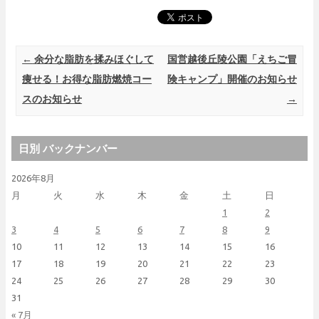
Post navigation
←
余分な脂肪を揉みほぐして
国営越後丘陵公園「えちご冒
痩せる！お得な脂肪燃焼コー
険キャンプ」開催のお知らせ
スのお知らせ
→
日別 バックナンバー
2026年8月
月
火
水
木
金
土
日
1
2
3
4
5
6
7
8
9
10
11
12
13
14
15
16
17
18
19
20
21
22
23
24
25
26
27
28
29
30
31
« 7月