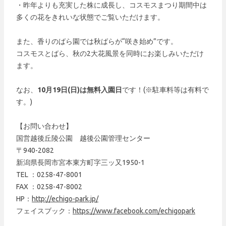
・昨年よりも充実した株に成長し、コスモスまつり期間中は
多くの花をきれいな状態でご覧いただけます。
また、香りのばら園では秋ばらが“咲き始め”です。
コスモスとばら、秋の2大花風景を同時にお楽しみいただけ
ます。
なお、
10月19日(日)は無料入園日
です！(※駐車料等は有料で
す。)
【お問い合わせ】
国営越後丘陵公園 越後公園管理センター
〒940-2082
新潟県長岡市宮本東方町字三ッ又1950-1
TEL ：0258-47-8001
FAX ：0258-47-8002
HP：
http://echigo-park.jp/
フェイスブック：
https://www.facebook.com/echigopark